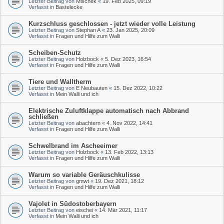
Letzter Beitrag von
Mischek
«
19. Feb 2025, 09:19
Verfasst in
Bastelecke
Kurzschluss geschlossen - jetzt wieder volle Leistung
Letzter Beitrag von
Stephan A
«
23. Jan 2025, 20:09
Verfasst in
Fragen und Hilfe zum Walli
Scheiben-Schutz
Letzter Beitrag von
Holzbock
«
5. Dez 2023, 16:54
Verfasst in
Fragen und Hilfe zum Walli
Tiere und Walltherm
Letzter Beitrag von
E Neubauten
«
15. Dez 2022, 10:22
Verfasst in
Mein Walli und ich
Elektrische Zuluftklappe automatisch nach Abbrand
schließen
Letzter Beitrag von
abachtern
«
4. Nov 2022, 14:41
Verfasst in
Fragen und Hilfe zum Walli
Schwelbrand im Ascheeimer
Letzter Beitrag von
Holzbock
«
13. Feb 2022, 13:13
Verfasst in
Fragen und Hilfe zum Walli
Warum so variable Geräuschkulisse
Letzter Beitrag von
gmwt
«
19. Dez 2021, 18:12
Verfasst in
Fragen und Hilfe zum Walli
Vajolet in Südostoberbayern
Letzter Beitrag von
eischei
«
14. Mär 2021, 11:17
Verfasst in
Mein Walli und ich