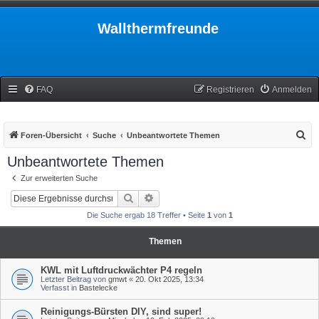
Wallthermfreunde
FAQ
Registrieren
Anmelden
S
Foren-Übersicht
Suche
Unbeantwortete Themen
u
Unbeantwortete Themen
c
Zur erweiterten Suche
h
Suche
Erweiterte Suche
e
Die Suche ergab 18 Treffer • Seite
1
von
1
Themen
KWL mit Luftdruckwächter P4 regeln
Letzter Beitrag von
gmwt
«
20. Okt 2025, 13:34
Verfasst in
Bastelecke
Reinigungs-Bürsten DIY, sind super!