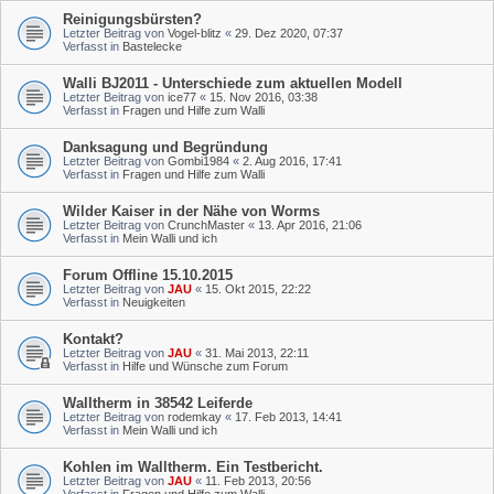
Reinigungsbürsten?
Letzter Beitrag von
Vogel-blitz
«
29. Dez 2020, 07:37
Verfasst in
Bastelecke
Walli BJ2011 - Unterschiede zum aktuellen Modell
Letzter Beitrag von
ice77
«
15. Nov 2016, 03:38
Verfasst in
Fragen und Hilfe zum Walli
Danksagung und Begründung
Letzter Beitrag von
Gombi1984
«
2. Aug 2016, 17:41
Verfasst in
Fragen und Hilfe zum Walli
Wilder Kaiser in der Nähe von Worms
Letzter Beitrag von
CrunchMaster
«
13. Apr 2016, 21:06
Verfasst in
Mein Walli und ich
Forum Offline 15.10.2015
Letzter Beitrag von
JAU
«
15. Okt 2015, 22:22
Verfasst in
Neuigkeiten
Kontakt?
Letzter Beitrag von
JAU
«
31. Mai 2013, 22:11
Verfasst in
Hilfe und Wünsche zum Forum
Walltherm in 38542 Leiferde
Letzter Beitrag von
rodemkay
«
17. Feb 2013, 14:41
Verfasst in
Mein Walli und ich
Kohlen im Walltherm. Ein Testbericht.
Letzter Beitrag von
JAU
«
11. Feb 2013, 20:56
Verfasst in
Fragen und Hilfe zum Walli