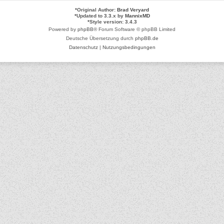
*
Original Author:
Brad Veryard
*
Updated to 3.3.x by
MannixMD
*
Style version: 3.4.3
Powered by
phpBB
® Forum Software © phpBB Limited
Deutsche Übersetzung durch
phpBB.de
Datenschutz
|
Nutzungsbedingungen