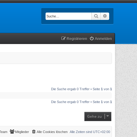
Suche
Erweiterte Such
Registrieren
Anmelden
Die Suche ergab 0 Treffer • Seite
1
von
1
Die Suche ergab 0 Treffer • Seite
1
von
1
Gehe zu
Team
Mitglieder
Alle Cookies löschen
Alle Zeiten sind
UTC+02:00