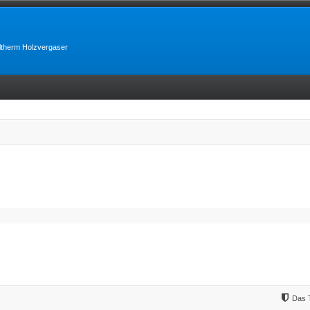
lltherm Holzvergaser
Das 