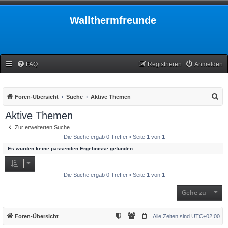
Wallthermfreunde
FAQ
Registrieren
Anmelden
S
Foren-Übersicht
Suche
Aktive Themen
u
Aktive Themen
c
Zur erweiterten Suche
h
Die Suche ergab 0 Treffer • Seite
1
von
1
e
Es wurden keine passenden Ergebnisse gefunden.
Die Suche ergab 0 Treffer • Seite
1
von
1
Gehe zu
Foren-Übersicht
Alle Zeiten sind
UTC+02:00