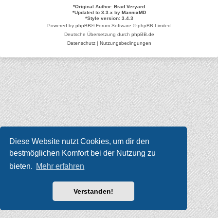
*
Original Author:
Brad Veryard
*
Updated to 3.3.x by
MannixMD
*
Style version: 3.4.3
Powered by
phpBB
® Forum Software © phpBB Limited
Deutsche Übersetzung durch
phpBB.de
Datenschutz
|
Nutzungsbedingungen
Diese Website nutzt Cookies, um dir den
bestmöglichen Komfort bei der Nutzung zu
bieten.
Mehr erfahren
Verstanden!