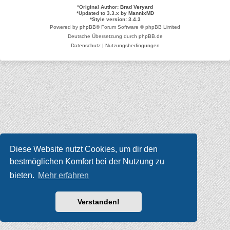
*
Original Author:
Brad Veryard
*
Updated to 3.3.x by
MannixMD
*
Style version: 3.4.3
Powered by
phpBB
® Forum Software © phpBB Limited
Deutsche Übersetzung durch
phpBB.de
Datenschutz
|
Nutzungsbedingungen
Diese Website nutzt Cookies, um dir den
bestmöglichen Komfort bei der Nutzung zu
bieten.
Mehr erfahren
Verstanden!