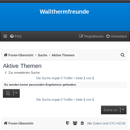
Wallthermfreunde
FAQ
Registrieren
Anmelden
S
Foren-Übersicht
Suche
Aktive Themen
u
Aktive Themen
c
Zur erweiterten Suche
h
Die Suche ergab 0 Treffer • Seite
1
von
1
e
Es wurden keine passenden Ergebnisse gefunden.
Die Suche ergab 0 Treffer • Seite
1
von
1
Gehe zu
Foren-Übersicht
Alle Zeiten sind
UTC+02:00