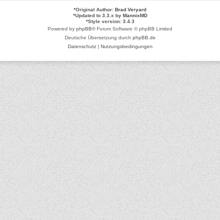
*
Original Author:
Brad Veryard
*
Updated to 3.3.x by
MannixMD
*
Style version: 3.4.3
Powered by
phpBB
® Forum Software © phpBB Limited
Deutsche Übersetzung durch
phpBB.de
Datenschutz
|
Nutzungsbedingungen