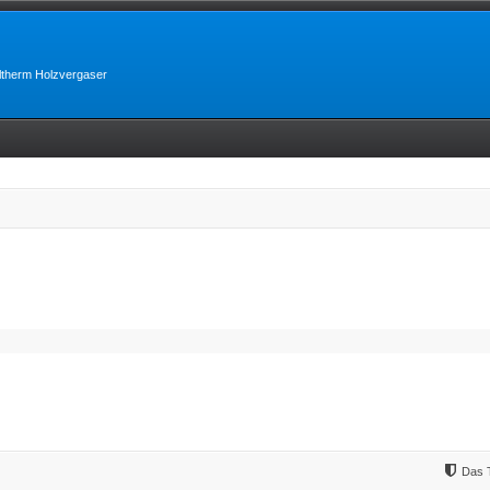
lltherm Holzvergaser
Das 