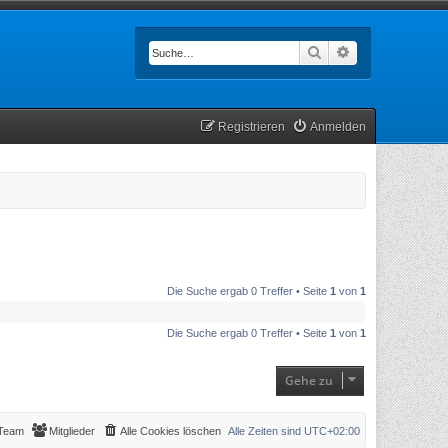
Suche
Erweiterte Such
Registrieren
Anmelden
Die Suche ergab 0 Treffer • Seite
1
von
1
Die Suche ergab 0 Treffer • Seite
1
von
1
Gehe zu
Team
Mitglieder
Alle Cookies löschen
Alle Zeiten sind
UTC+02:00