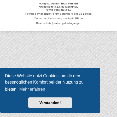
*
Original Author:
Brad Veryard
*
Updated to 3.3.x by
MannixMD
*
Style version: 3.4.3
Powered by
phpBB
® Forum Software © phpBB Limited
Deutsche Übersetzung durch
phpBB.de
Datenschutz
|
Nutzungsbedingungen
Diese Website nutzt Cookies, um dir den
bestmöglichen Komfort bei der Nutzung zu
bieten.
Mehr erfahren
Verstanden!