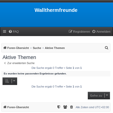
Wallthermfreunde
FAQ
Registrieren
Anmelden
S
Foren-Übersicht
Suche
Aktive Themen
u
Aktive Themen
c
Zur erweiterten Suche
h
Die Suche ergab 0 Treffer • Seite
1
von
1
e
Es wurden keine passenden Ergebnisse gefunden.
Die Suche ergab 0 Treffer • Seite
1
von
1
Gehe zu
Foren-Übersicht
Alle Zeiten sind
UTC+02:00