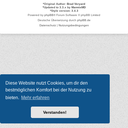
*
Original Author:
Brad Veryard
*
Updated to 3.3.x by
MannixMD
*
Style version: 3.4.3
Powered by
phpBB
® Forum Software © phpBB Limited
Deutsche Übersetzung durch
phpBB.de
Datenschutz
|
Nutzungsbedingungen
Diese Website nutzt Cookies, um dir den
bestmöglichen Komfort bei der Nutzung zu
bieten.
Mehr erfahren
Verstanden!