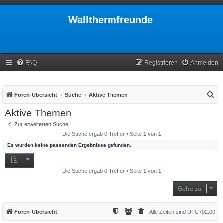
Wallthermfreunde
FAQ
Registrieren
Anmelden
S
Foren-Übersicht
Suche
Aktive Themen
u
Aktive Themen
c
Zur erweiterten Suche
h
Die Suche ergab 0 Treffer • Seite
1
von
1
e
Es wurden keine passenden Ergebnisse gefunden.
Die Suche ergab 0 Treffer • Seite
1
von
1
Gehe zu
Foren-Übersicht
Alle Zeiten sind
UTC+02:00