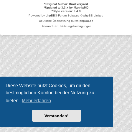
*
Original Author:
Brad Veryard
*
Updated to 3.3.x by
MannixMD
*
Style version: 3.4.3
Powered by
phpBB
® Forum Software © phpBB Limited
Deutsche Übersetzung durch
phpBB.de
Datenschutz
|
Nutzungsbedingungen
Diese Website nutzt Cookies, um dir den
bestmöglichen Komfort bei der Nutzung zu
bieten.
Mehr erfahren
Verstanden!