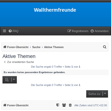
Wallthermfreunde
FAQ
Registrieren
Anmelden
S
Foren-Übersicht
Suche
Aktive Themen
u
Aktive Themen
c
Zur erweiterten Suche
h
Die Suche ergab 0 Treffer • Seite
1
von
1
e
Es wurden keine passenden Ergebnisse gefunden.
Die Suche ergab 0 Treffer • Seite
1
von
1
Gehe zu
Foren-Übersicht
Alle Zeiten sind
UTC+02:00