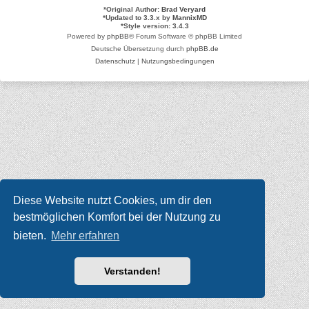
*
Original Author:
Brad Veryard
*
Updated to 3.3.x by
MannixMD
*
Style version: 3.4.3
Powered by
phpBB
® Forum Software © phpBB Limited
Deutsche Übersetzung durch
phpBB.de
Datenschutz
|
Nutzungsbedingungen
Diese Website nutzt Cookies, um dir den
bestmöglichen Komfort bei der Nutzung zu
bieten.
Mehr erfahren
Verstanden!