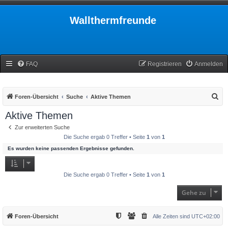
Wallthermfreunde
FAQ
Registrieren
Anmelden
S
Foren-Übersicht
Suche
Aktive Themen
u
Aktive Themen
c
Zur erweiterten Suche
h
Die Suche ergab 0 Treffer • Seite
1
von
1
e
Es wurden keine passenden Ergebnisse gefunden.
Die Suche ergab 0 Treffer • Seite
1
von
1
Gehe zu
Foren-Übersicht
Alle Zeiten sind
UTC+02:00