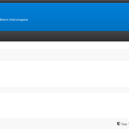
lltherm Holzvergaser
Das 