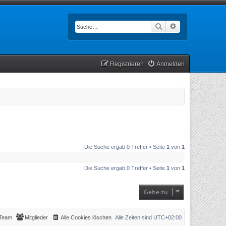
Suche
Erweiterte Such
Registrieren
Anmelden
Die Suche ergab 0 Treffer • Seite
1
von
1
Die Suche ergab 0 Treffer • Seite
1
von
1
Gehe zu
Team
Mitglieder
Alle Cookies löschen
Alle Zeiten sind
UTC+02:00