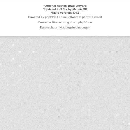
*
Original Author:
Brad Veryard
*
Updated to 3.3.x by
MannixMD
*
Style version: 3.4.3
Powered by
phpBB
® Forum Software © phpBB Limited
Deutsche Übersetzung durch
phpBB.de
Datenschutz
|
Nutzungsbedingungen