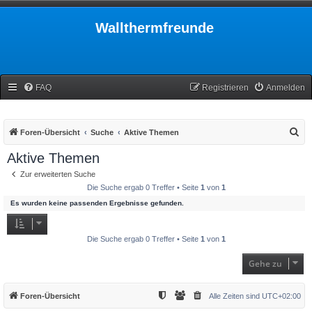
Wallthermfreunde
FAQ
Registrieren
Anmelden
S
Foren-Übersicht
Suche
Aktive Themen
u
Aktive Themen
c
Zur erweiterten Suche
h
Die Suche ergab 0 Treffer • Seite
1
von
1
e
Es wurden keine passenden Ergebnisse gefunden.
Die Suche ergab 0 Treffer • Seite
1
von
1
Gehe zu
Foren-Übersicht
Alle Zeiten sind
UTC+02:00