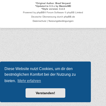
*
Original Author:
Brad Veryard
*
Updated to 3.3.x by
MannixMD
*
Style version: 3.4.3
Powered by
phpBB
® Forum Software © phpBB Limited
Deutsche Übersetzung durch
phpBB.de
Datenschutz
|
Nutzungsbedingungen
Diese Website nutzt Cookies, um dir den
bestmöglichen Komfort bei der Nutzung zu
bieten.
Mehr erfahren
Verstanden!