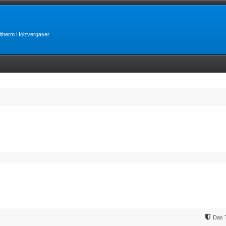
lltherm Holzvergaser
Das 