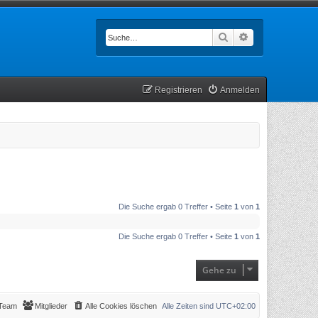
Suche
Erweiterte Such
Registrieren
Anmelden
Die Suche ergab 0 Treffer • Seite
1
von
1
Die Suche ergab 0 Treffer • Seite
1
von
1
Gehe zu
Team
Mitglieder
Alle Cookies löschen
Alle Zeiten sind
UTC+02:00