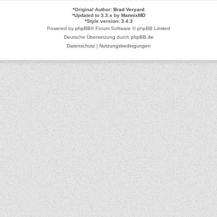
*
Original Author:
Brad Veryard
*
Updated to 3.3.x by
MannixMD
*
Style version: 3.4.3
Powered by
phpBB
® Forum Software © phpBB Limited
Deutsche Übersetzung durch
phpBB.de
Datenschutz
|
Nutzungsbedingungen