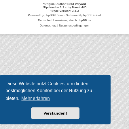
*
Original Author:
Brad Veryard
*
Updated to 3.3.x by
MannixMD
*
Style version: 3.4.3
Powered by
phpBB
® Forum Software © phpBB Limited
Deutsche Übersetzung durch
phpBB.de
Datenschutz
|
Nutzungsbedingungen
Diese Website nutzt Cookies, um dir den
bestmöglichen Komfort bei der Nutzung zu
bieten.
Mehr erfahren
Verstanden!