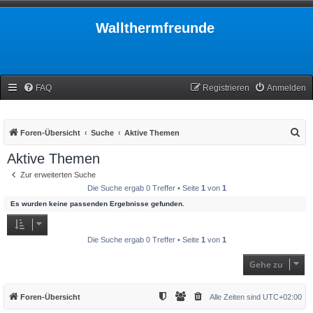
Wallthermfreunde
FAQ
Registrieren
Anmelden
S
Foren-Übersicht
Suche
Aktive Themen
u
Aktive Themen
c
Zur erweiterten Suche
h
Die Suche ergab 0 Treffer • Seite
1
von
1
e
Es wurden keine passenden Ergebnisse gefunden.
Die Suche ergab 0 Treffer • Seite
1
von
1
Gehe zu
Foren-Übersicht
Alle Zeiten sind
UTC+02:00