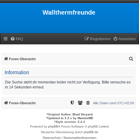
Wallthermfreunde
FAQ
Registrieren
Anmelden
S
Foren-Übersicht
u
Information
c
h
Die Suche steht dir momentan leider nicht zur Verfügung. Bitte versuche es
in 14 Sekunden erneut.
e
Foren-Übersicht
Alle Zeiten sind
UTC+02:00
*
Original Author:
Brad Veryard
*
Updated to 3.3.x by
MannixMD
*
Style version: 3.4.3
Powered by
phpBB
® Forum Software © phpBB Limited
Deutsche Übersetzung durch
phpBB.de
Datenschutz
|
Nutzungsbedingungen