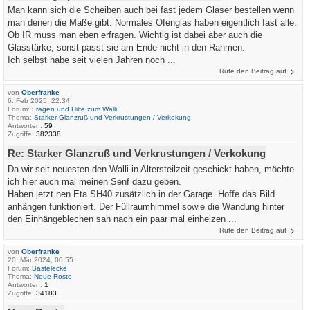
Man kann sich die Scheiben auch bei fast jedem Glaser bestellen wenn
man denen die Maße gibt. Normales Ofenglas haben eigentlich fast alle.
Ob IR muss man eben erfragen. Wichtig ist dabei aber auch die
Glasstärke, sonst passt sie am Ende nicht in den Rahmen.
Ich selbst habe seit vielen Jahren noch ...
Rufe den Beitrag auf
von
Oberfranke
6. Feb 2025, 22:34
Forum:
Fragen und Hilfe zum Walli
Thema:
Starker Glanzruß und Verkrustungen / Verkokung
Antworten:
59
Zugriffe:
382338
Re: Starker Glanzruß und Verkrustungen / Verkokung
Da wir seit neuesten den Walli in Altersteilzeit geschickt haben, möchte
ich hier auch mal meinen Senf dazu geben.
Haben jetzt nen Eta SH40 zusätzlich in der Garage. Hoffe das Bild
anhängen funktioniert. Der Füllraumhimmel sowie die Wandung hinter
den Einhängeblechen sah nach ein paar mal einheizen ...
Rufe den Beitrag auf
von
Oberfranke
20. Mär 2024, 00:55
Forum:
Bastelecke
Thema:
Neue Roste
Antworten:
1
Zugriffe:
34183