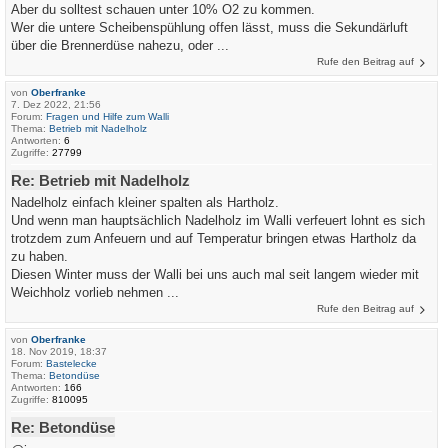
Aber du solltest schauen unter 10% O2 zu kommen.
Wer die untere Scheibenspühlung offen lässt, muss die Sekundärluft
über die Brennerdüse nahezu, oder ...
Rufe den Beitrag auf
von
Oberfranke
7. Dez 2022, 21:56
Forum:
Fragen und Hilfe zum Walli
Thema:
Betrieb mit Nadelholz
Antworten:
6
Zugriffe:
27799
Re: Betrieb mit Nadelholz
Nadelholz einfach kleiner spalten als Hartholz.
Und wenn man hauptsächlich Nadelholz im Walli verfeuert lohnt es sich
trotzdem zum Anfeuern und auf Temperatur bringen etwas Hartholz da
zu haben.
Diesen Winter muss der Walli bei uns auch mal seit langem wieder mit
Weichholz vorlieb nehmen ...
Rufe den Beitrag auf
von
Oberfranke
18. Nov 2019, 18:37
Forum:
Bastelecke
Thema:
Betondüse
Antworten:
166
Zugriffe:
810095
Re: Betondüse