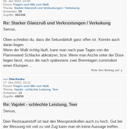
30. Jan 2023, 10:40
Forum:
Fragen und Hilfe zum Walli
Thema:
Starker Glanzruß und Verkrustungen / Verkokung
Antworten:
59
Zugriffe:
382338
Re: Starker Glanzruß und Verkrustungen / Verkokung
Servus,
Oben schreibst du, dass die Sekundärluft ganz offen ist. Könnte auch
daran liegen.
Wenn der Walli richtig läuft, kann man nach paar Tagen von der
Flammwand Schlacke abkratzen, bzw. Wenn man Asche unter der Düse
liegen lässt, muss die nach spätestens zwei Brenntagen zumimdest
einen Klumpen ...
Rufe den Beitrag auf
von
Oberfranke
17. Dez 2022, 23:11
Forum:
Fragen und Hilfe zum Walli
Thema:
Vajolet - schlechte Leistung, Teer
Antworten:
13
Zugriffe:
48859
Re: Vajolet - schlechte Leistung, Teer
Servus,
Dein Restsauerstoff ist laut den Messprotokollen auch zu hoch. Gut bei
der Messung mit viel zu viel Zug kann man eh keine Aussage treffen.