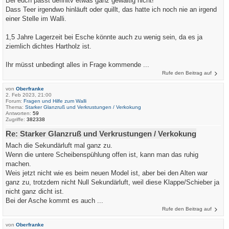
Bei euch passt definitv etwas ganz gewaltig nicht!
Dass Teer irgendwo hinläuft oder quillt, das hatte ich noch nie an irgend
einer Stelle im Walli.
1,5 Jahre Lagerzeit bei Esche könnte auch zu wenig sein, da es ja
ziemlich dichtes Hartholz ist.
Ihr müsst unbedingt alles in Frage kommende ...
Rufe den Beitrag auf
von
Oberfranke
2. Feb 2023, 21:00
Forum:
Fragen und Hilfe zum Walli
Thema:
Starker Glanzruß und Verkrustungen / Verkokung
Antworten:
59
Zugriffe:
382338
Re: Starker Glanzruß und Verkrustungen / Verkokung
Mach die Sekundärluft mal ganz zu.
Wenn die untere Scheibenspühlung offen ist, kann man das ruhig
machen.
Weis jetzt nicht wie es beim neuen Model ist, aber bei den Alten war
ganz zu, trotzdem nicht Null Sekundärluft, weil diese Klappe/Schieber ja
nicht ganz dicht ist.
Bei der Asche kommt es auch ...
Rufe den Beitrag auf
von
Oberfranke