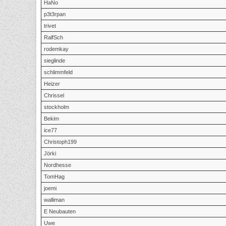
HaNo
p3t3rpan
trivet
RalfSch
rodemkay
sieglinde
schlimmfeld
Heizer
Chrissel
stockholm
Bekim
ice77
Christoph199
Jörki
Nordhesse
TomHag
joemi
walliman
E Neubauten
Uwe