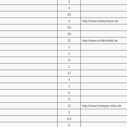
2
4
63
4
http://www.hobbyheizer.de
54
35
31
http://www.schlimmfeld.de
1
2
6
1
17
4
1
6
8
12
http://www.bretagne-infos.de
2
112
8