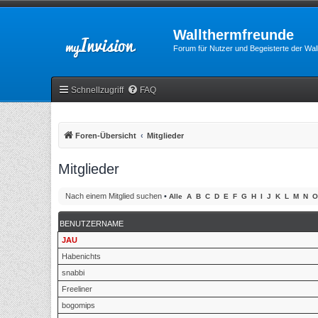
Wallthermfreunde
Forum für Nutzer und Begeisterte der Wa
Schnellzugriff
FAQ
Foren-Übersicht
Mitglieder
Mitglieder
Nach einem Mitglied suchen
•
Alle
A
B
C
D
E
F
G
H
I
J
K
L
M
N
O
BENUTZERNAME
JAU
Habenichts
snabbi
Freeliner
bogomips