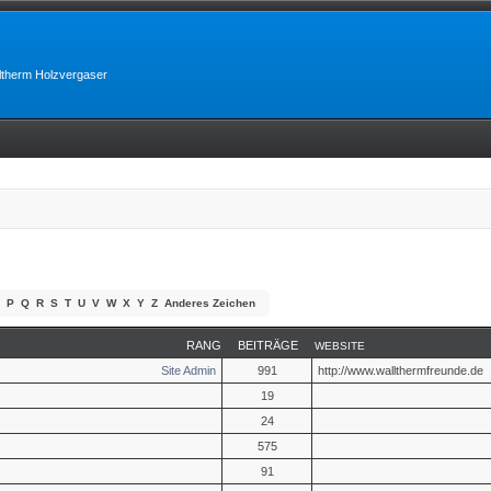
lltherm Holzvergaser
P
Q
R
S
T
U
V
W
X
Y
Z
Anderes Zeichen
RANG
BEITRÄGE
WEBSITE
Site Admin
991
http://www.wallthermfreunde.de
19
24
575
91