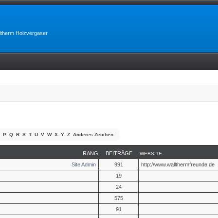
lltherm Holzvergaser
P
Q
R
S
T
U
V
W
X
Y
Z
Anderes Zeichen
RANG
BEITRÄGE
WEBSITE
Site Admin
991
http://www.wallthermfreunde.de
19
24
575
91