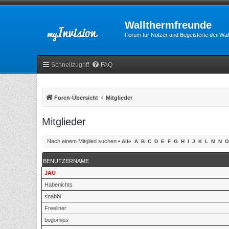
Wallthermfreunde
Forum für Nutzer und Begeisterte der Wa
Schnellzugriff
FAQ
Foren-Übersicht
Mitglieder
Mitglieder
Nach einem Mitglied suchen
•
Alle
A
B
C
D
E
F
G
H
I
J
K
L
M
N
O
BENUTZERNAME
JAU
Habenichts
snabbi
Freeliner
bogomips