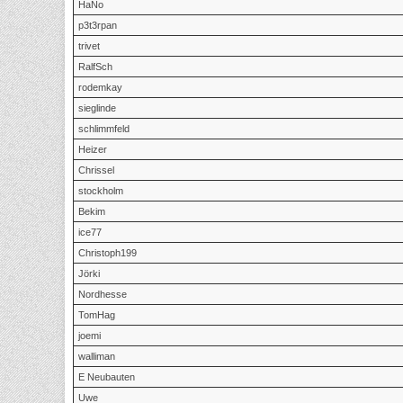
HaNo
p3t3rpan
trivet
RalfSch
rodemkay
sieglinde
schlimmfeld
Heizer
Chrissel
stockholm
Bekim
ice77
Christoph199
Jörki
Nordhesse
TomHag
joemi
walliman
E Neubauten
Uwe