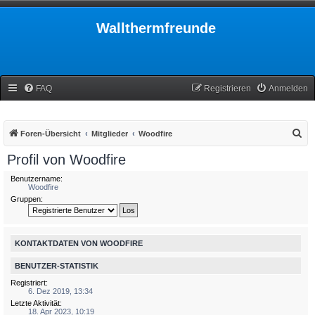
Wallthermfreunde
FAQ
Registrieren
Anmelden
S
Foren-Übersicht
Mitglieder
Woodfire
u
Profil von Woodfire
c
Benutzername:
h
Woodfire
Gruppen:
e
KONTAKTDATEN VON WOODFIRE
BENUTZER-STATISTIK
Registriert:
6. Dez 2019, 13:34
Letzte Aktivität:
18. Apr 2023, 10:19