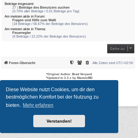
Beiträge insgesamt:
27 |
Beiträge des Benutzers suchen
(0.70% aller Beiträge / 0.01 Beiträge pro Tag)
Am meisten aktiv in Forum:
Fragen und Hilfe zum Walli
(18 Beiträge / 66.67% der Beiträge des Benutzers)
Am meisten aktiv in Thema:
Feuerregler
(6 Beiträge / 22.22% der Beiträge des Benutzers)
Gehe zu
Foren-Übersicht
Alle Zeiten sind
UTC+02:00
*
Original Author:
Brad Veryard
*
Updated to 3.3.x by
MannixMD
*
Style version: 3.4.3
Powered by
phpBB
® Forum Software © phpBB Limited
Diese Website nutzt Cookies, um dir den
Deutsche Übersetzung durch
phpBB.de
bestmöglichen Komfort bei der Nutzung zu
Datenschutz
|
Nutzungsbedingungen
bieten.
Mehr erfahren
Verstanden!