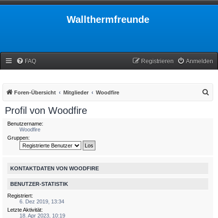
Wallthermfreunde
FAQ
Registrieren
Anmelden
S
Foren-Übersicht
Mitglieder
Woodfire
u
Profil von Woodfire
c
Benutzername:
h
Woodfire
Gruppen:
e
KONTAKTDATEN VON WOODFIRE
BENUTZER-STATISTIK
Registriert:
6. Dez 2019, 13:34
Letzte Aktivität:
18. Apr 2023, 10:19