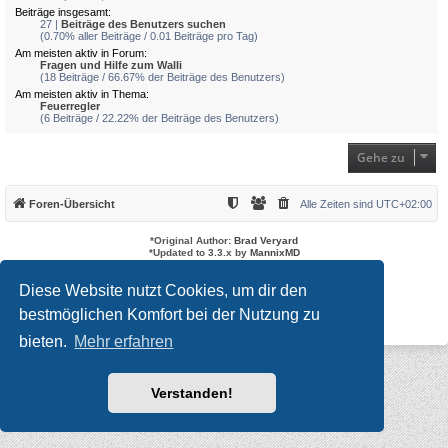
Beiträge insgesamt:
27 |
Beiträge des Benutzers suchen
(0.70% aller Beiträge / 0.01 Beiträge pro Tag)
Am meisten aktiv in Forum:
Fragen und Hilfe zum Walli
(18 Beiträge / 66.67% der Beiträge des Benutzers)
Am meisten aktiv in Thema:
Feuerregler
(6 Beiträge / 22.22% der Beiträge des Benutzers)
Gehe zu
Foren-Übersicht
Alle Zeiten sind
UTC+02:00
*
Original Author:
Brad Veryard
*
Updated to 3.3.x by
MannixMD
*
Style version: 3.4.3
Powered by
phpBB
® Forum Software © phpBB Limited
Diese Website nutzt Cookies, um dir den
Deutsche Übersetzung durch
phpBB.de
bestmöglichen Komfort bei der Nutzung zu
Datenschutz
|
Nutzungsbedingungen
bieten.
Mehr erfahren
Verstanden!