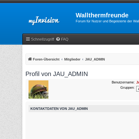
Wallthermfreunde
Forum für Nutzer und Begeisterte der Wa
Schnellzugriff
FAQ
Foren-Übersicht
Mitglieder
JAU_ADMIN
Profil von JAU_ADMIN
Benutzername:
J
Gruppen:
KONTAKTDATEN VON JAU_ADMIN