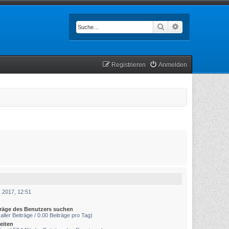
Suche
Erweiterte Such
Registrieren
Anmelden
 2017, 12:51
träge des Benutzers suchen
aller Beiträge / 0.00 Beiträge pro Tag)
eiten