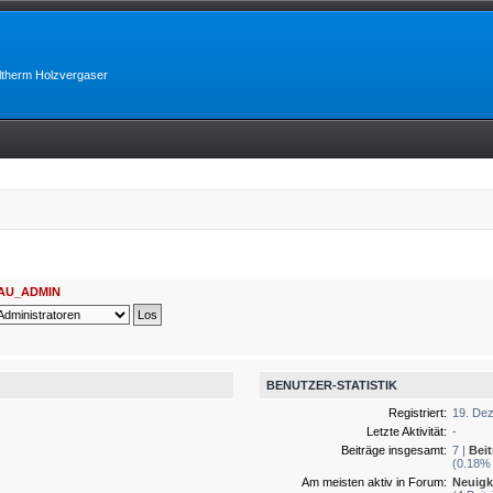
lltherm Holzvergaser
AU_ADMIN
BENUTZER-STATISTIK
Registriert:
19. Dez
Letzte Aktivität:
-
Beiträge insgesamt:
7 |
Bei
(0.18% 
Am meisten aktiv in Forum:
Neuigk