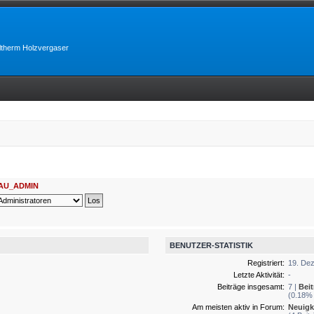
lltherm Holzvergaser
AU_ADMIN
BENUTZER-STATISTIK
Registriert:
19. Dez
Letzte Aktivität:
-
Beiträge insgesamt:
7 |
Bei
(0.18% 
Am meisten aktiv in Forum:
Neuigk