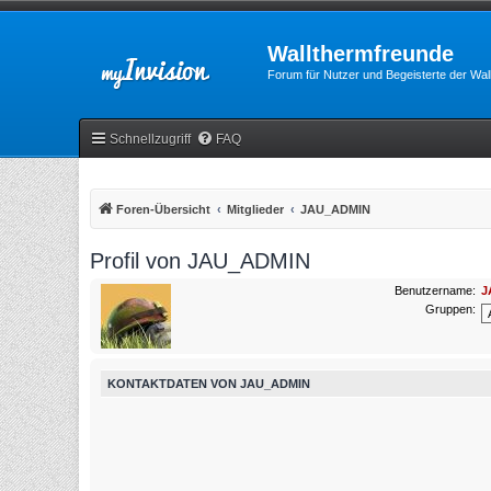
Wallthermfreunde
Forum für Nutzer und Begeisterte der Wa
Schnellzugriff
FAQ
Foren-Übersicht
Mitglieder
JAU_ADMIN
Profil von JAU_ADMIN
Benutzername:
J
Gruppen:
KONTAKTDATEN VON JAU_ADMIN