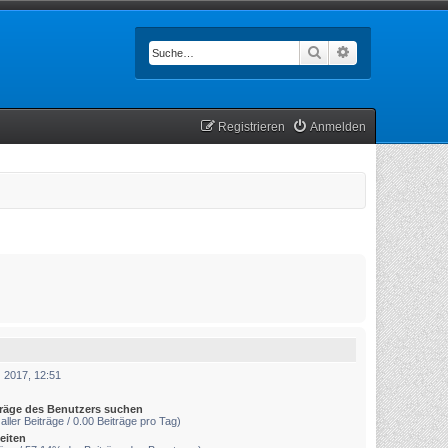
Suche
Erweiterte Such
Registrieren
Anmelden
 2017, 12:51
träge des Benutzers suchen
aller Beiträge / 0.00 Beiträge pro Tag)
eiten