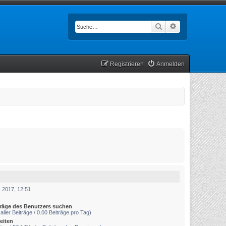
Suche
Erweiterte Such
Registrieren
Anmelden
 2017, 12:51
träge des Benutzers suchen
aller Beiträge / 0.00 Beiträge pro Tag)
eiten