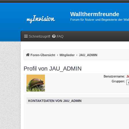
Wallthermfreunde
Forum für Nutzer und Begeisterte der Wa
Schnellzugriff
FAQ
Foren-Übersicht
Mitglieder
JAU_ADMIN
Profil von JAU_ADMIN
Benutzername:
J
Gruppen:
KONTAKTDATEN VON JAU_ADMIN