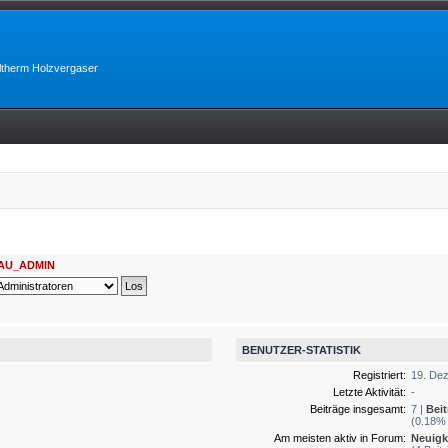
lltherm Holzvergaser
AU_ADMIN
BENUTZER-STATISTIK
Registriert:
19. Dez
Letzte Aktivität:
-
Beiträge insgesamt:
7 |
Bei
(0.18% 
Am meisten aktiv in Forum:
Neuigk