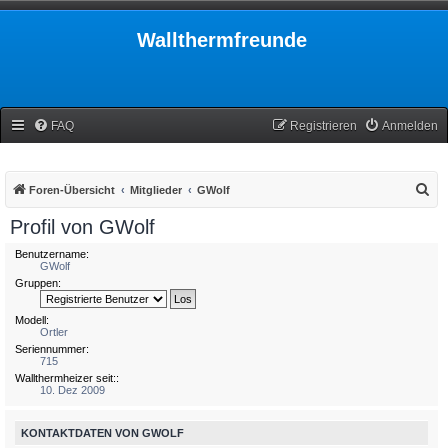
Wallthermfreunde
FAQ
Registrieren
Anmelden
S
Foren-Übersicht
Mitglieder
GWolf
u
Profil von GWolf
c
Benutzername:
h
GWolf
Gruppen:
e
Modell:
Ortler
Seriennummer:
715
Wallthermheizer seit::
10. Dez 2009
KONTAKTDATEN VON GWOLF