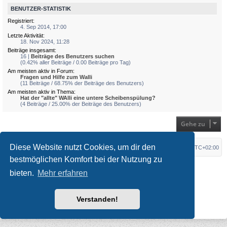
BENUTZER-STATISTIK
Registriert:
4. Sep 2014, 17:00
Letzte Aktivität:
18. Nov 2024, 11:28
Beiträge insgesamt:
16 |
Beiträge des Benutzers suchen
(0.42% aller Beiträge / 0.00 Beiträge pro Tag)
Am meisten aktiv in Forum:
Fragen und Hilfe zum Walli
(11 Beiträge / 68.75% der Beiträge des Benutzers)
Am meisten aktiv in Thema:
Hat der "allte" WAlli eine untere Scheibenspülung?
(4 Beiträge / 25.00% der Beiträge des Benutzers)
Gehe zu
Diese Website nutzt Cookies, um dir den
Foren-Übersicht
Alle Zeiten sind
UTC+02:00
bestmöglichen Komfort bei der Nutzung zu
*
Original Author:
Brad Veryard
bieten.
Mehr erfahren
*
Updated to 3.3.x by
MannixMD
*
Style version: 3.4.3
Powered by
phpBB
® Forum Software © phpBB Limited
Deutsche Übersetzung durch
phpBB.de
Verstanden!
Datenschutz
|
Nutzungsbedingungen