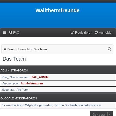
Wallthermfreunde
FAQ
Registrieren
Anmelden
S
Foren-Übersicht
Das Team
u
Das Team
c
h
ADMINISTRATOREN
e
Rang, Benutzername
JAU_ADMIN
Hauptgruppe
Administratoren
Moderator
Alle Foren
GLOBALE MODERATOREN
Es wurden keine Mitglieder gefunden, die den Suchkriterien entsprechen.
Gehe zu