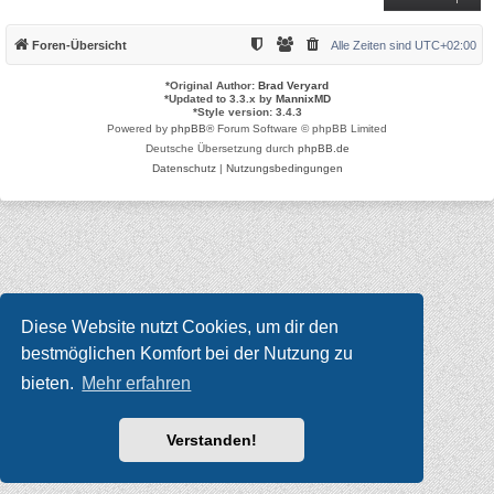
Foren-Übersicht
Alle Zeiten sind
UTC+02:00
*
Original Author:
Brad Veryard
*
Updated to 3.3.x by
MannixMD
*
Style version: 3.4.3
Powered by
phpBB
® Forum Software © phpBB Limited
Deutsche Übersetzung durch
phpBB.de
Datenschutz
|
Nutzungsbedingungen
Diese Website nutzt Cookies, um dir den
bestmöglichen Komfort bei der Nutzung zu
bieten.
Mehr erfahren
Verstanden!