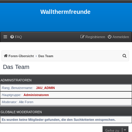
Wallthermfreunde
FAQ
Registrieren
Anmelden
S
Foren-Übersicht
Das Team
u
Das Team
c
h
ADMINISTRATOREN
e
Rang, Benutzername
JAU_ADMIN
Hauptgruppe
Administratoren
Moderator
Alle Foren
GLOBALE MODERATOREN
Es wurden keine Mitglieder gefunden, die den Suchkriterien entsprechen.
Gehe zu