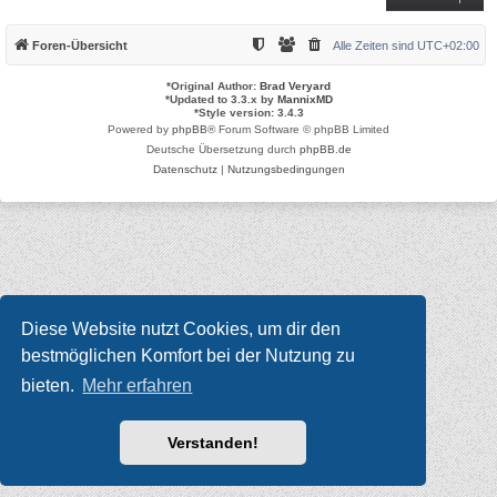
Foren-Übersicht
Alle Zeiten sind
UTC+02:00
*
Original Author:
Brad Veryard
*
Updated to 3.3.x by
MannixMD
*
Style version: 3.4.3
Powered by
phpBB
® Forum Software © phpBB Limited
Deutsche Übersetzung durch
phpBB.de
Datenschutz
|
Nutzungsbedingungen
Diese Website nutzt Cookies, um dir den
bestmöglichen Komfort bei der Nutzung zu
bieten.
Mehr erfahren
Verstanden!