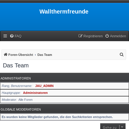
Wallthermfreunde
FAQ
Registrieren
Anmelden
S
Foren-Übersicht
Das Team
u
Das Team
c
h
ADMINISTRATOREN
e
Rang, Benutzername
JAU_ADMIN
Hauptgruppe
Administratoren
Moderator
Alle Foren
GLOBALE MODERATOREN
Es wurden keine Mitglieder gefunden, die den Suchkriterien entsprechen.
Gehe zu