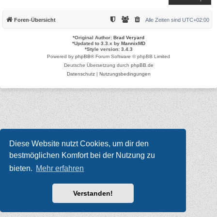
Foren-Übersicht
Alle Zeiten sind
UTC+02:00
*
Original Author:
Brad Veryard
*
Updated to 3.3.x by
MannixMD
*
Style version: 3.4.3
Powered by
phpBB
® Forum Software © phpBB Limited
Deutsche Übersetzung durch
phpBB.de
Datenschutz
|
Nutzungsbedingungen
Diese Website nutzt Cookies, um dir den
bestmöglichen Komfort bei der Nutzung zu
bieten.
Mehr erfahren
Verstanden!