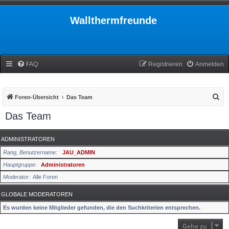
Wallthermfreunde
FAQ
Registrieren
Anmelden
S
Foren-Übersicht
Das Team
u
Das Team
c
h
ADMINISTRATOREN
e
Rang, Benutzername
JAU_ADMIN
Hauptgruppe
Administratoren
Moderator
Alle Foren
GLOBALE MODERATOREN
Es wurden keine Mitglieder gefunden, die den Suchkriterien entsprechen.
Gehe zu