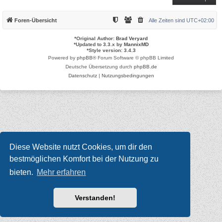
Foren-Übersicht
Alle Zeiten sind
UTC+02:00
*
Original Author:
Brad Veryard
*
Updated to 3.3.x by
MannixMD
*
Style version: 3.4.3
Powered by
phpBB
® Forum Software © phpBB Limited
Deutsche Übersetzung durch
phpBB.de
Datenschutz
|
Nutzungsbedingungen
Diese Website nutzt Cookies, um dir den
bestmöglichen Komfort bei der Nutzung zu
bieten.
Mehr erfahren
Verstanden!