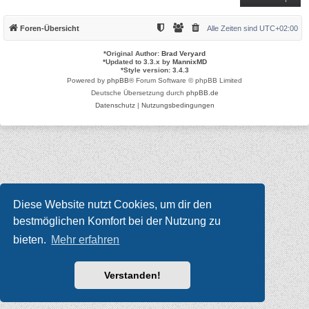
Foren-Übersicht
Alle Zeiten sind
UTC+02:00
*
Original Author:
Brad Veryard
*
Updated to 3.3.x by
MannixMD
*
Style version: 3.4.3
Powered by
phpBB
® Forum Software © phpBB Limited
Deutsche Übersetzung durch
phpBB.de
Datenschutz
|
Nutzungsbedingungen
Diese Website nutzt Cookies, um dir den
bestmöglichen Komfort bei der Nutzung zu
bieten.
Mehr erfahren
Verstanden!