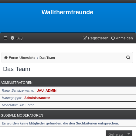
Wallthermfreunde
FAQ
Registrieren
Anmelden
S
Foren-Übersicht
Das Team
u
Das Team
c
h
ADMINISTRATOREN
e
Rang, Benutzername
JAU_ADMIN
Hauptgruppe
Administratoren
Moderator
Alle Foren
GLOBALE MODERATOREN
Es wurden keine Mitglieder gefunden, die den Suchkriterien entsprechen.
Gehe zu