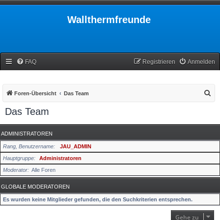
Wallthermfreunde
FAQ
Registrieren
Anmelden
S
Foren-Übersicht
Das Team
u
Das Team
c
h
ADMINISTRATOREN
e
Rang, Benutzername
JAU_ADMIN
Hauptgruppe
Administratoren
Moderator
Alle Foren
GLOBALE MODERATOREN
Es wurden keine Mitglieder gefunden, die den Suchkriterien entsprechen.
Gehe zu