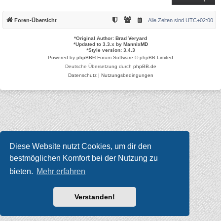
Foren-Übersicht
Alle Zeiten sind
UTC+02:00
*
Original Author:
Brad Veryard
*
Updated to 3.3.x by
MannixMD
*
Style version: 3.4.3
Powered by
phpBB
® Forum Software © phpBB Limited
Deutsche Übersetzung durch
phpBB.de
Datenschutz
|
Nutzungsbedingungen
Diese Website nutzt Cookies, um dir den
bestmöglichen Komfort bei der Nutzung zu
bieten.
Mehr erfahren
Verstanden!