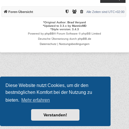
Foren-Übersicht
Alle Zeiten sind
UTC+02:00
*
Original Author:
Brad Veryard
*
Updated to 3.3.x by
MannixMD
*
Style version: 3.4.3
Powered by
phpBB
® Forum Software © phpBB Limited
Deutsche Übersetzung durch
phpBB.de
Datenschutz
|
Nutzungsbedingungen
Diese Website nutzt Cookies, um dir den
bestmöglichen Komfort bei der Nutzung zu
bieten.
Mehr erfahren
Verstanden!