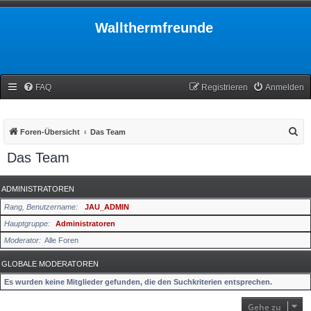
Wallthermfreunde
FAQ
Registrieren
Anmelden
S
Foren-Übersicht
Das Team
u
Das Team
c
h
ADMINISTRATOREN
e
Rang, Benutzername
JAU_ADMIN
Hauptgruppe
Administratoren
Moderator
Alle Foren
GLOBALE MODERATOREN
Es wurden keine Mitglieder gefunden, die den Suchkriterien entsprechen.
Gehe zu