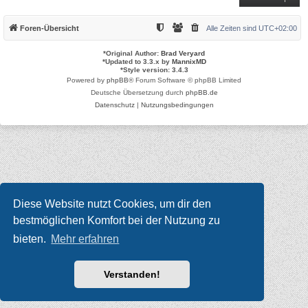
Foren-Übersicht
Alle Zeiten sind
UTC+02:00
*
Original Author:
Brad Veryard
*
Updated to 3.3.x by
MannixMD
*
Style version: 3.4.3
Powered by
phpBB
® Forum Software © phpBB Limited
Deutsche Übersetzung durch
phpBB.de
Datenschutz
|
Nutzungsbedingungen
Diese Website nutzt Cookies, um dir den
bestmöglichen Komfort bei der Nutzung zu
bieten.
Mehr erfahren
Verstanden!