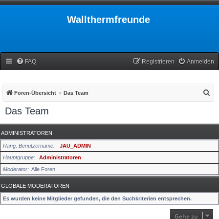
Wallthermfreunde
FAQ
Registrieren
Anmelden
S
Foren-Übersicht
Das Team
u
Das Team
c
h
ADMINISTRATOREN
e
Rang, Benutzername
JAU_ADMIN
Hauptgruppe
Administratoren
Moderator
Alle Foren
GLOBALE MODERATOREN
Es wurden keine Mitglieder gefunden, die den Suchkriterien entsprechen.
Gehe zu