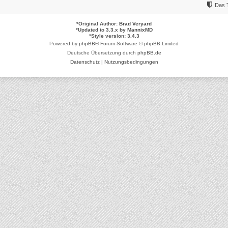
Das 
*
Original Author:
Brad Veryard
*
Updated to 3.3.x by
MannixMD
*
Style version: 3.4.3
Powered by
phpBB
® Forum Software © phpBB Limited
Deutsche Übersetzung durch
phpBB.de
Datenschutz
|
Nutzungsbedingungen