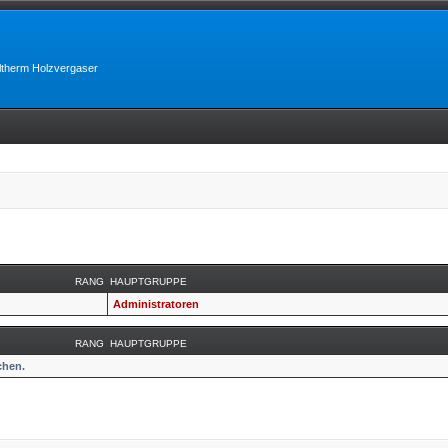
lltherm Holzvergaser
RANG
HAUPTGRUPPE
Administratoren
RANG
HAUPTGRUPPE
chen.