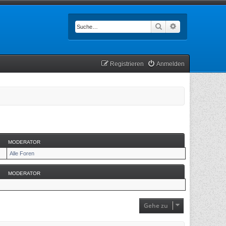
Suche
Erweiterte Such
Registrieren
Anmelden
MODERATOR
Alle Foren
MODERATOR
Gehe zu