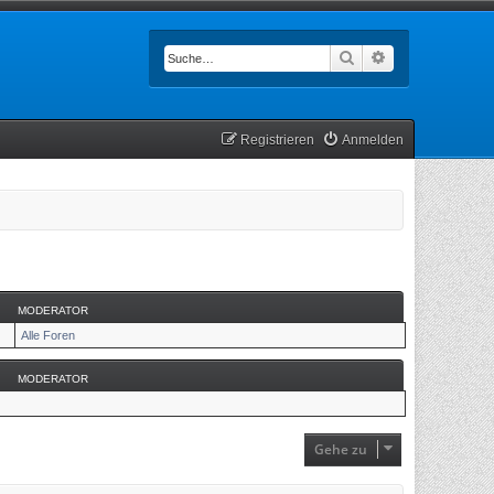
Suche
Erweiterte Such
Registrieren
Anmelden
MODERATOR
Alle Foren
MODERATOR
Gehe zu