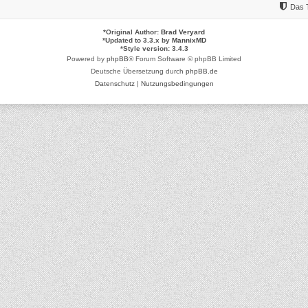
Das 
*
Original Author:
Brad Veryard
*
Updated to 3.3.x by
MannixMD
*
Style version: 3.4.3
Powered by
phpBB
® Forum Software © phpBB Limited
Deutsche Übersetzung durch
phpBB.de
Datenschutz
|
Nutzungsbedingungen