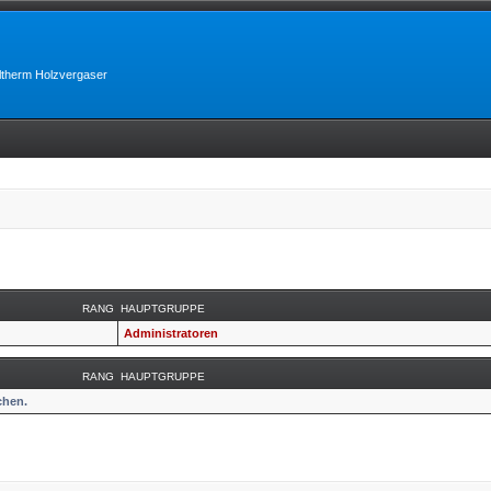
lltherm Holzvergaser
RANG
HAUPTGRUPPE
Administratoren
RANG
HAUPTGRUPPE
chen.