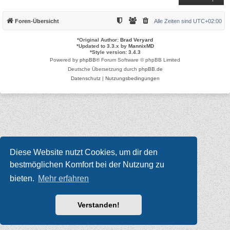
Foren-Übersicht
Alle Zeiten sind
UTC+02:00
*
Original Author:
Brad Veryard
*
Updated to 3.3.x by
MannixMD
*
Style version: 3.4.3
Powered by
phpBB
® Forum Software © phpBB Limited
Deutsche Übersetzung durch
phpBB.de
Datenschutz
|
Nutzungsbedingungen
Diese Website nutzt Cookies, um dir den
bestmöglichen Komfort bei der Nutzung zu
bieten.
Mehr erfahren
Verstanden!