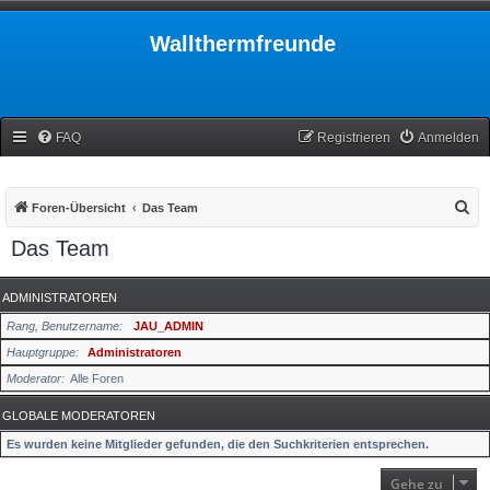
Wallthermfreunde
FAQ
Registrieren
Anmelden
S
Foren-Übersicht
Das Team
u
Das Team
c
h
ADMINISTRATOREN
e
Rang, Benutzername
JAU_ADMIN
Hauptgruppe
Administratoren
Moderator
Alle Foren
GLOBALE MODERATOREN
Es wurden keine Mitglieder gefunden, die den Suchkriterien entsprechen.
Gehe zu