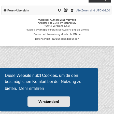
Foren-Übersicht
Alle Zeiten sind
UTC+02:00
*
Original Author:
Brad Veryard
*
Updated to 3.3.x by
MannixMD
*
Style version: 3.4.3
Powered by
phpBB
® Forum Software © phpBB Limited
Deutsche Übersetzung durch
phpBB.de
Datenschutz
|
Nutzungsbedingungen
Diese Website nutzt Cookies, um dir den
bestmöglichen Komfort bei der Nutzung zu
bieten.
Mehr erfahren
Verstanden!