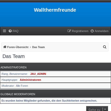
Wallthermfreunde
FAQ
Registrieren
Anmelden
S
Foren-Übersicht
Das Team
u
Das Team
c
h
ADMINISTRATOREN
e
Rang, Benutzername
JAU_ADMIN
Hauptgruppe
Administratoren
Moderator
Alle Foren
GLOBALE MODERATOREN
Es wurden keine Mitglieder gefunden, die den Suchkriterien entsprechen.
Gehe zu