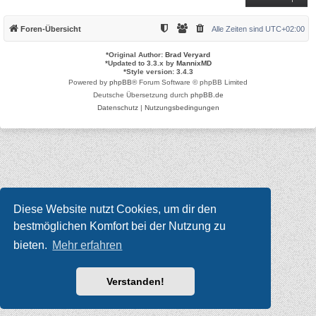
Foren-Übersicht
Alle Zeiten sind
UTC+02:00
*
Original Author:
Brad Veryard
*
Updated to 3.3.x by
MannixMD
*
Style version: 3.4.3
Powered by
phpBB
® Forum Software © phpBB Limited
Deutsche Übersetzung durch
phpBB.de
Datenschutz
|
Nutzungsbedingungen
Diese Website nutzt Cookies, um dir den
bestmöglichen Komfort bei der Nutzung zu
bieten.
Mehr erfahren
Verstanden!