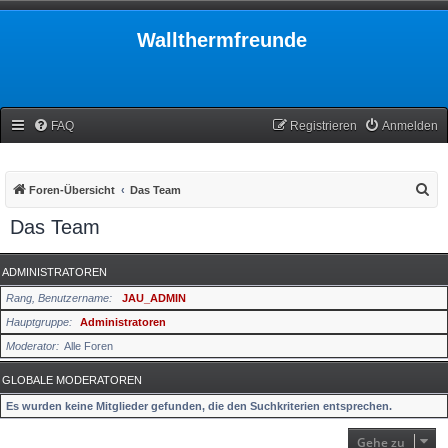
Wallthermfreunde
FAQ
Registrieren
Anmelden
S
Foren-Übersicht
Das Team
u
Das Team
c
h
ADMINISTRATOREN
e
Rang, Benutzername
JAU_ADMIN
Hauptgruppe
Administratoren
Moderator
Alle Foren
GLOBALE MODERATOREN
Es wurden keine Mitglieder gefunden, die den Suchkriterien entsprechen.
Gehe zu