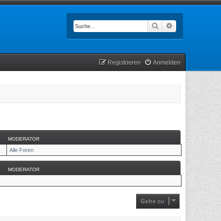
Suche
Erweiterte Such
Registrieren
Anmelden
MODERATOR
Alle Foren
MODERATOR
Gehe zu