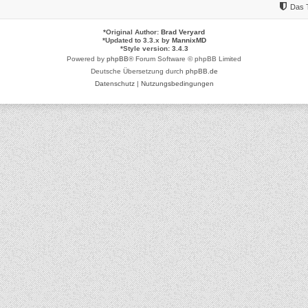
Das 
*
Original Author:
Brad Veryard
*
Updated to 3.3.x by
MannixMD
*
Style version: 3.4.3
Powered by
phpBB
® Forum Software © phpBB Limited
Deutsche Übersetzung durch
phpBB.de
Datenschutz
|
Nutzungsbedingungen