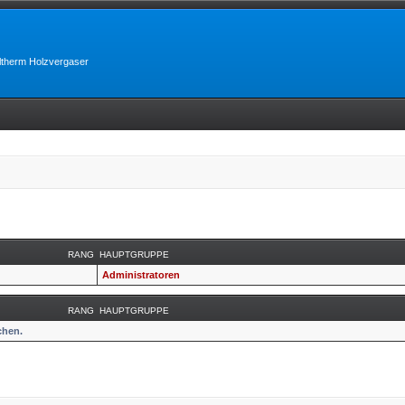
lltherm Holzvergaser
RANG
HAUPTGRUPPE
Administratoren
RANG
HAUPTGRUPPE
chen.