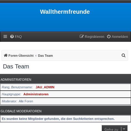
Wallthermfreunde
FAQ
Registrieren
Anmelden
S
Foren-Übersicht
Das Team
u
Das Team
c
h
ADMINISTRATOREN
e
Rang, Benutzername
JAU_ADMIN
Hauptgruppe
Administratoren
Moderator
Alle Foren
GLOBALE MODERATOREN
Es wurden keine Mitglieder gefunden, die den Suchkriterien entsprechen.
Gehe zu