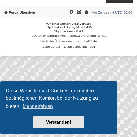
Foren-Übersicht
Alle Zeiten sind
UTC+02:00
*
Original Author:
Brad Veryard
*
Updated to 3.3.x by
MannixMD
*
Style version: 3.4.3
Powered by
phpBB
® Forum Software © phpBB Limited
Deutsche Übersetzung durch
phpBB.de
Datenschutz
|
Nutzungsbedingungen
Diese Website nutzt Cookies, um dir den
bestmöglichen Komfort bei der Nutzung zu
bieten.
Mehr erfahren
Verstanden!