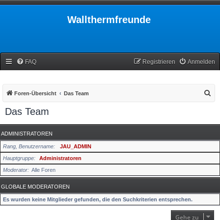
Wallthermfreunde
FAQ
Registrieren
Anmelden
S
Foren-Übersicht
Das Team
u
Das Team
c
h
ADMINISTRATOREN
e
Rang, Benutzername
JAU_ADMIN
Hauptgruppe
Administratoren
Moderator
Alle Foren
GLOBALE MODERATOREN
Es wurden keine Mitglieder gefunden, die den Suchkriterien entsprechen.
Gehe zu