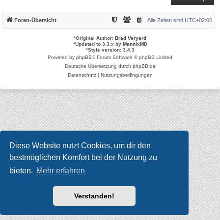
Foren-Übersicht
Alle Zeiten sind
UTC+02:00
*
Original Author:
Brad Veryard
*
Updated to 3.3.x by
MannixMD
*
Style version: 3.4.3
Powered by
phpBB
® Forum Software © phpBB Limited
Deutsche Übersetzung durch
phpBB.de
Datenschutz
|
Nutzungsbedingungen
Diese Website nutzt Cookies, um dir den
bestmöglichen Komfort bei der Nutzung zu
bieten.
Mehr erfahren
Verstanden!