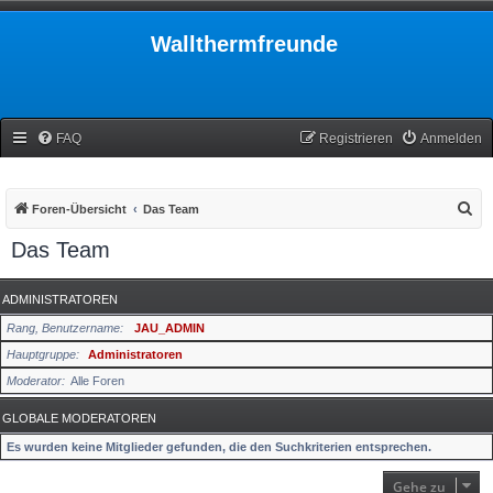
Wallthermfreunde
FAQ
Registrieren
Anmelden
S
Foren-Übersicht
Das Team
u
Das Team
c
h
ADMINISTRATOREN
e
Rang, Benutzername
JAU_ADMIN
Hauptgruppe
Administratoren
Moderator
Alle Foren
GLOBALE MODERATOREN
Es wurden keine Mitglieder gefunden, die den Suchkriterien entsprechen.
Gehe zu