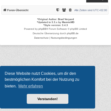
Foren-Übersicht
Alle Zeiten sind
UTC+02:00
*
Original Author:
Brad Veryard
*
Updated to 3.3.x by
MannixMD
*
Style version: 3.4.3
Powered by
phpBB
® Forum Software © phpBB Limited
Deutsche Übersetzung durch
phpBB.de
Datenschutz
|
Nutzungsbedingungen
Diese Website nutzt Cookies, um dir den
bestmöglichen Komfort bei der Nutzung zu
bieten.
Mehr erfahren
Verstanden!