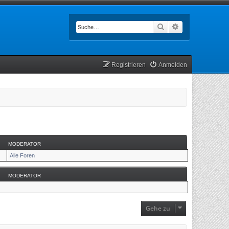
Suche
Erweiterte Such
Registrieren
Anmelden
MODERATOR
Alle Foren
MODERATOR
Gehe zu