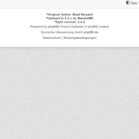
Das 
*
Original Author:
Brad Veryard
*
Updated to 3.3.x by
MannixMD
*
Style version: 3.4.3
Powered by
phpBB
® Forum Software © phpBB Limited
Deutsche Übersetzung durch
phpBB.de
Datenschutz
|
Nutzungsbedingungen