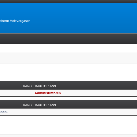
lltherm Holzvergaser
RANG
HAUPTGRUPPE
Administratoren
RANG
HAUPTGRUPPE
chen.