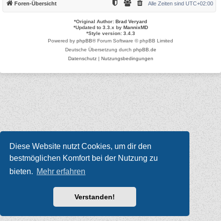
Foren-Übersicht
Alle Zeiten sind
UTC+02:00
*
Original Author:
Brad Veryard
*
Updated to 3.3.x by
MannixMD
*
Style version: 3.4.3
Powered by
phpBB
® Forum Software © phpBB Limited
Deutsche Übersetzung durch
phpBB.de
Datenschutz
|
Nutzungsbedingungen
Diese Website nutzt Cookies, um dir den
bestmöglichen Komfort bei der Nutzung zu
bieten.
Mehr erfahren
Verstanden!