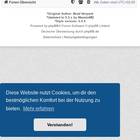
Foren-Übersicht
Alle Zeiten sind
UTC+02:00
*
Original Author:
Brad Veryard
*
Updated to 3.3.x by
MannixMD
*
Style version: 3.4.3
Powered by
phpBB
® Forum Software © phpBB Limited
Deutsche Übersetzung durch
phpBB.de
Datenschutz
|
Nutzungsbedingungen
Diese Website nutzt Cookies, um dir den
bestmöglichen Komfort bei der Nutzung zu
bieten.
Mehr erfahren
Verstanden!