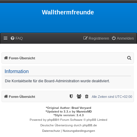
Wallthermfreunde
FAQ
Registrieren
Anmelden
S
Foren-Übersicht
u
Information
c
h
Die Kontaktseite für die Board-Administration wurde deaktiviert.
e
Foren-Übersicht
Alle Zeiten sind
UTC+02:00
*
Original Author:
Brad Veryard
*
Updated to 3.3.x by
MannixMD
*
Style version: 3.4.3
Powered by
phpBB
® Forum Software © phpBB Limited
Deutsche Übersetzung durch
phpBB.de
Datenschutz
|
Nutzungsbedingungen