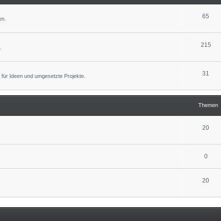
65
en.
215
.
31
 für Ideen und umgesetzte Projekte.
Themen
20
0
20