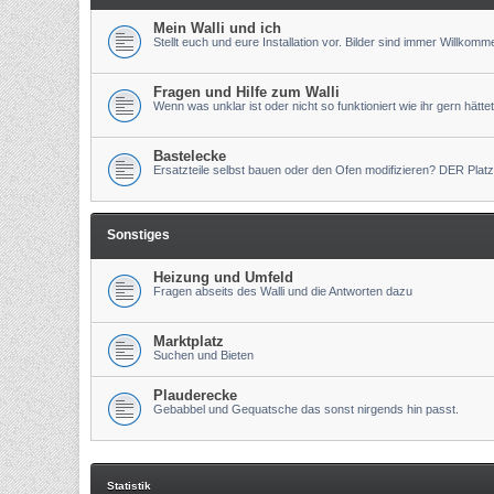
Mein Walli und ich
Stellt euch und eure Installation vor. Bilder sind immer Willkomm
Fragen und Hilfe zum Walli
Wenn was unklar ist oder nicht so funktioniert wie ihr gern hättet
Bastelecke
Ersatzteile selbst bauen oder den Ofen modifizieren? DER Platz
Sonstiges
Heizung und Umfeld
Fragen abseits des Walli und die Antworten dazu
Marktplatz
Suchen und Bieten
Plauderecke
Gebabbel und Gequatsche das sonst nirgends hin passt.
Statistik