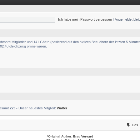
Ich habe mein Passwort vergessen
|
Angemeldet ble
ichtbare Mitglieder und 141 Gäste (basierend auf den aktiven Besuchern der letzten 5 Minute
2:48 gleichzeitig online waren.
sgesamt
223
• Unser neuestes Mitglied:
Walter
Das 
*
Original Author:
Brad Veryard