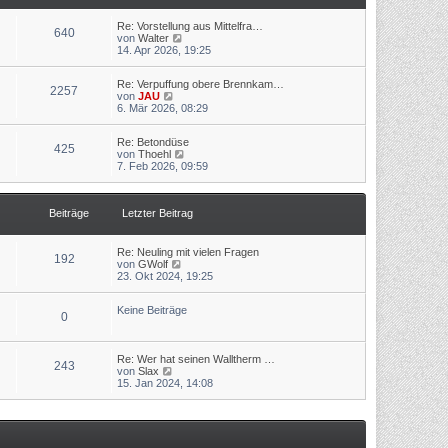
t
r
r
B
a
Re: Vorstellung aus Mittelfra…
640
e
N
g
von
Walter
i
e
14. Apr 2026, 19:25
t
u
r
e
a
Re: Verpuffung obere Brennkam…
s
2257
N
g
von
JAU
t
e
6. Mär 2026, 08:29
e
u
r
e
B
Re: Betondüse
s
e
425
N
von
Thoehl
t
i
e
7. Feb 2026, 09:59
e
t
u
r
r
e
B
a
s
e
g
Beiträge
Letzter Beitrag
t
i
e
t
r
r
B
a
Re: Neuling mit vielen Fragen
192
e
g
N
von
GWolf
i
e
23. Okt 2024, 19:25
t
u
r
e
a
Keine Beiträge
s
0
g
t
e
r
Re: Wer hat seinen Walltherm …
B
243
N
von
Slax
e
e
15. Jan 2024, 14:08
i
u
t
e
r
s
a
t
g
e