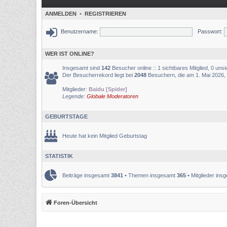
ANMELDEN
•
REGISTRIEREN
Benutzername:
Passwort:
WER IST ONLINE?
Insgesamt sind
142
Besucher online :: 1 sichtbares Mitglied, 0 uns
Der Besucherrekord liegt bei
2048
Besuchern, die am 1. Mai 2026, 0
Mitglieder:
Baidu [Spider]
Legende:
Globale Moderatoren
GEBURTSTAGE
Heute hat kein Mitglied Geburtstag
STATISTIK
Beiträge insgesamt
3841
• Themen insgesamt
365
• Mitglieder in
Foren-Übersicht