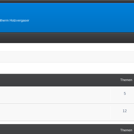
lltherm Holzvergaser
Themen
5
12
Themen