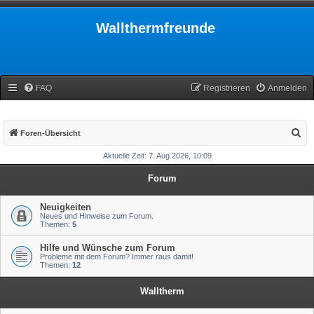
Wallthermfreunde
FAQ
Registrieren
Anmelden
S
Foren-Übersicht
u
Aktuelle Zeit: 7. Aug 2026, 10:09
c
Forum
h
e
Neuigkeiten
Neues und Hinweise zum Forum.
Themen:
5
Hilfe und Wünsche zum Forum
Probleme mit dem Forum? Immer raus damit!
Themen:
12
Walltherm