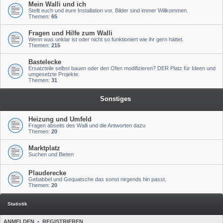
Mein Walli und ich
Stellt euch und eure Installation vor. Bilder sind immer Willkommen.
Themen:
65
Fragen und Hilfe zum Walli
Wenn was unklar ist oder nicht so funktioniert wie ihr gern hättet.
Themen:
215
Bastelecke
Ersatzteile selbst bauen oder den Ofen modifizieren? DER Platz für Ideen und
umgesetzte Projekte.
Themen:
31
Sonstiges
Heizung und Umfeld
Fragen abseits des Walli und die Antworten dazu
Themen:
20
Marktplatz
Suchen und Bieten
Plauderecke
Gebabbel und Gequatsche das sonst nirgends hin passt.
Themen:
20
Statistik
ANMELDEN
•
REGISTRIEREN