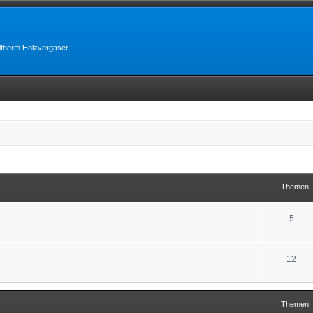
lltherm Holzvergaser
Themen
5
12
Themen