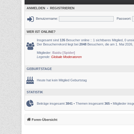
ANMELDEN
•
REGISTRIEREN
Benutzername:
Passwort:
WER IST ONLINE?
Insgesamt sind
135
Besucher online :: 1 sichtbares Mitglied, 0 uns
Der Besucherrekord liegt bei
2048
Besuchern, die am 1. Mai 2026, 0
Mitglieder:
Baidu [Spider]
Legende:
Globale Moderatoren
GEBURTSTAGE
Heute hat kein Mitglied Geburtstag
STATISTIK
Beiträge insgesamt
3841
• Themen insgesamt
365
• Mitglieder in
Foren-Übersicht