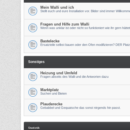
Mein Walli und ich
Stellt euch und eure Installation vor. Bilder sind immer Willkomm
Fragen und Hilfe zum Walli
Wenn was unklar ist oder nicht so funktioniert wie ihr gern hättet
Bastelecke
Ersatzteile selbst bauen oder den Ofen modifizieren? DER Platz
Sonstiges
Heizung und Umfeld
Fragen abseits des Walli und die Antworten dazu
Marktplatz
Suchen und Bieten
Plauderecke
Gebabbel und Gequatsche das sonst nirgends hin passt.
Statistik