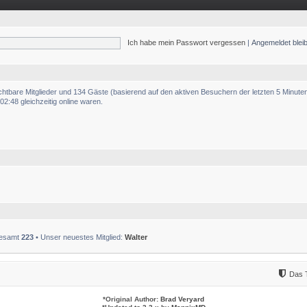
Ich habe mein Passwort vergessen
|
Angemeldet ble
ichtbare Mitglieder und 134 Gäste (basierend auf den aktiven Besuchern der letzten 5 Minute
2:48 gleichzeitig online waren.
sgesamt
223
• Unser neuestes Mitglied:
Walter
Das 
*
Original Author:
Brad Veryard