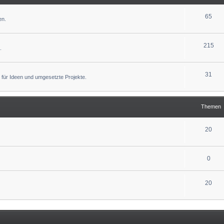
65
en.
215
.
31
 für Ideen und umgesetzte Projekte.
Themen
20
0
20