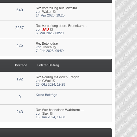
t
r
r
B
a
Re: Vorstellung aus Mittelfra…
640
e
N
g
von
Walter
i
e
14. Apr 2026, 19:25
t
u
r
e
a
Re: Verpuffung obere Brennkam…
s
2257
N
g
von
JAU
t
e
6. Mär 2026, 08:29
e
u
r
e
B
Re: Betondüse
s
e
425
N
von
Thoehl
t
i
e
7. Feb 2026, 09:59
e
t
u
r
r
e
B
a
s
e
g
Beiträge
Letzter Beitrag
t
i
e
t
r
r
B
a
Re: Neuling mit vielen Fragen
192
e
g
N
von
GWolf
i
e
23. Okt 2024, 19:25
t
u
r
e
a
Keine Beiträge
s
0
g
t
e
r
Re: Wer hat seinen Walltherm …
B
243
N
von
Slax
e
e
15. Jan 2024, 14:08
i
u
t
e
r
s
a
t
g
e