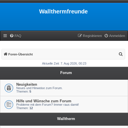
Wallthermfreunde
FAQ
Registrieren
Anmelden
S
Foren-Übersicht
u
Aktuelle Zeit: 7. Aug 2026, 00:23
c
Forum
h
e
Neuigkeiten
Neues und Hinweise zum Forum.
Themen:
5
Hilfe und Wünsche zum Forum
Probleme mit dem Forum? Immer raus damit!
Themen:
12
Walltherm