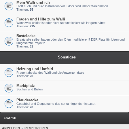
Mein Walli und ich
Stellt euch und eure Installation vor. Bilder sind immer Willkommen.
Themen:
65
Fragen und Hilfe zum Walli
Wenn was unklar ist oder nicht so funktioniert wie ihr gern hättet.
Themen:
215
Bastelecke
Ersatzteile selbst bauen oder den Ofen modifizieren? DER Platz für Ideen und
umgesetzte Projekte.
Themen:
31
Sonstiges
Heizung und Umfeld
Fragen abseits des Walli und die Antworten dazu
Themen:
20
Marktplatz
Suchen und Bieten
Plauderecke
Gebabbel und Gequatsche das sonst nirgends hin passt.
Themen:
20
Statistik
ANMELDEN
•
REGISTRIEREN