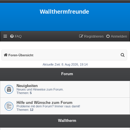
Wallthermfreunde
FAQ
Registrieren
Anmelden
S
Foren-Übersicht
u
Aktuelle Zeit: 8. Aug 2026, 19:14
c
Forum
h
e
Neuigkeiten
Neues und Hinweise zum Forum.
Themen:
5
Hilfe und Wünsche zum Forum
Probleme mit dem Forum? Immer raus damit!
Themen:
12
Walltherm