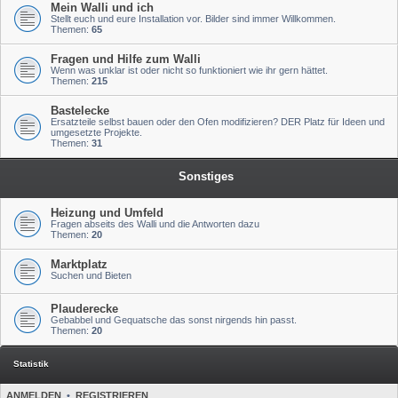
Mein Walli und ich
Stellt euch und eure Installation vor. Bilder sind immer Willkommen.
Themen:
65
Fragen und Hilfe zum Walli
Wenn was unklar ist oder nicht so funktioniert wie ihr gern hättet.
Themen:
215
Bastelecke
Ersatzteile selbst bauen oder den Ofen modifizieren? DER Platz für Ideen und
umgesetzte Projekte.
Themen:
31
Sonstiges
Heizung und Umfeld
Fragen abseits des Walli und die Antworten dazu
Themen:
20
Marktplatz
Suchen und Bieten
Plauderecke
Gebabbel und Gequatsche das sonst nirgends hin passt.
Themen:
20
Statistik
ANMELDEN
•
REGISTRIEREN