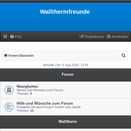
Wallthermfreunde
FAQ
Registrieren
Anmelden
S
Foren-Übersicht
u
Aktuelle Zeit: 9. Aug 2026, 13:45
c
Forum
h
e
Neuigkeiten
Neues und Hinweise zum Forum.
Themen:
5
Hilfe und Wünsche zum Forum
Probleme mit dem Forum? Immer raus damit!
Themen:
12
Walltherm