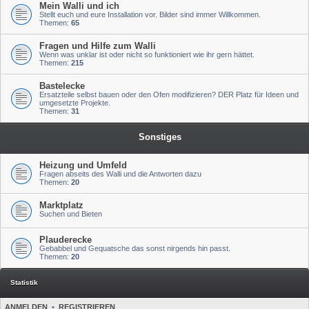
Mein Walli und ich
Stellt euch und eure Installation vor. Bilder sind immer Willkommen.
Themen:
65
Fragen und Hilfe zum Walli
Wenn was unklar ist oder nicht so funktioniert wie ihr gern hättet.
Themen:
215
Bastelecke
Ersatzteile selbst bauen oder den Ofen modifizieren? DER Platz für Ideen und
umgesetzte Projekte.
Themen:
31
Sonstiges
Heizung und Umfeld
Fragen abseits des Walli und die Antworten dazu
Themen:
20
Marktplatz
Suchen und Bieten
Plauderecke
Gebabbel und Gequatsche das sonst nirgends hin passt.
Themen:
20
Statistik
ANMELDEN
•
REGISTRIEREN